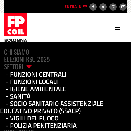
ENTRA IN FP
CHI SIAMO
ELEZIONI RSU 2025
SETTORI
FUNZIONI CENTRALI
In sanità taglio del
FUNZIONI LOCALI
IGIENE AMBIENTALE
personale e delle
SANITÀ
SOCIO SANITARIO ASSISTENZIALE
retribuzioni: con quali
EDUCATIVO PRIVATO (SSAEP)
risorse verrà messa in
VIGILI DEL FUOCO
POLIZIA PENITENZIARIA