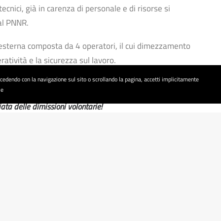
tecnici, già in carenza di personale e di risorse si
dal PNNR.
 esterna composta da 4 operatori, il cui dimezzamento
ratività e la sicurezza sul lavoro.
rocedendo con la navigazione sul sito o scrollando la pagina, accetti implicitamente
i servizi pubblici ai cittadini!
ie
ata delle dimissioni volontarie!
continuano con abnegazione a garantire per quanto possibile
ogni riorganizzazione necessaria,
come ad esempio
office, il riesame urgente di vari procedimenti ecc.
 di riequilibrio lascia alla discrezione
ne di personale!
ci e lavoratori del Comune di San Pietro in Casale e del