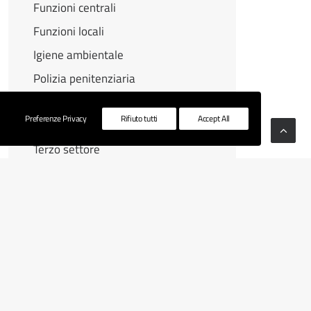
Funzioni centrali
Funzioni locali
Igiene ambientale
Polizia penitenziaria
RSU 2025
Preferenze Privacy
Rifiuto tutti
Accept All
Sanità
Terzo settore
Vigili del fuoco