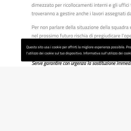
dimezzato per ricollocamenti interni e gli uffici 
troveranno a gestire anche i lavori assegnati 
Per non parlare della situazione della squadra
nel prossimo futuro rischia di pregiudicare l’ope
Questo sito usa i cookie per offrirti la migliore esperienza possibile. P
Serve un numero adeguato di lavoratori per garantire 
l'utilizzo dei cookie sul tuo dispositivo. Informativa sull'utilizzo dei cook
Serve garantire con urgenza la sostituzione immedi
Serve sostenere le lavoratrici ed i lavoratori che 
i servizi ai cittadini
, coinvolgendoli pienamente in 
l’aumento immediato delle ore dedicate al back 
Serve fin da ora l’impegno che le somme che il piano
dell’Amministrazione siano investite per l’assunzio
La FP CGIL di Bologna è al fianco delle lavoratri