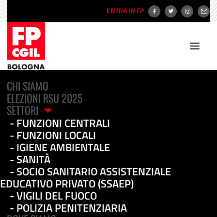
ENTRA IN FP
CHI SIAMO
ELEZIONI RSU 2025
SETTORI
FUNZIONI CENTRALI
Flash Mob Emergenza
FUNZIONI LOCALI
IGIENE AMBIENTALE
Caldo nei Nidi e scuole
SANITÀ
SOCIO SANITARIO ASSISTENZIALE
infanzia Comunali di
EDUCATIVO PRIVATO (SSAEP)
Bologna: le Proposte
VIGILI DEL FUOCO
POLIZIA PENITENZIARIA