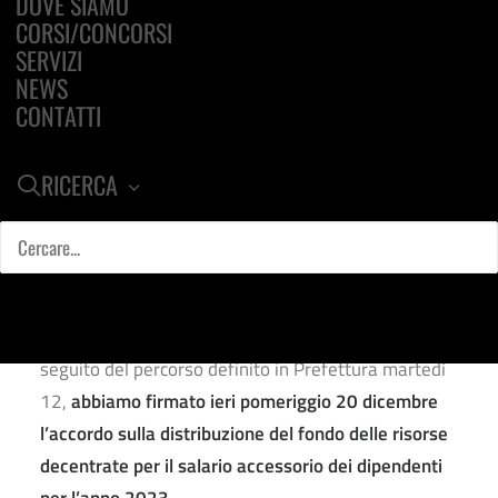
DOVE SIAMO
dipendenti
CORSI/CONCORSI
SERVIZI
NEWS
21 DICEMBRE 2023
|
IN
FUNZIONI LOCALI
CONTATTI
RICERCA
Dopo una intensa sessione di incontri svoltasi
praticamente ogni giorno dal 15 dicembre, a
seguito del percorso definito in Prefettura martedì
12,
abbiamo firmato ieri pomeriggio 20 dicembre
l’accordo sulla distribuzione del fondo
delle risorse
decentrate per il salario accessorio dei dipendenti