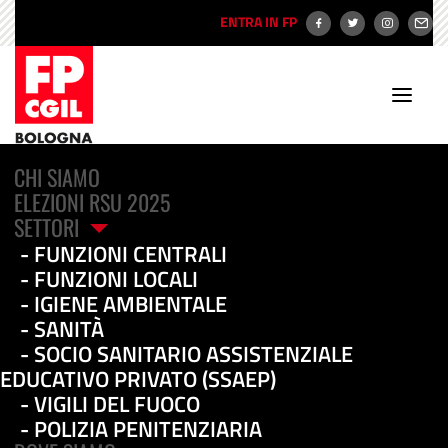
ENTRA IN FP
CHI SIAMO
ELEZIONI RSU 2025
SETTORI
FUNZIONI CENTRALI
FUNZIONI LOCALI
Nel Comune di Bologna
IGIENE AMBIENTALE
SANITÀ
abbiamo messo in
SOCIO SANITARIO ASSISTENZIALE
EDUCATIVO PRIVATO (SSAEP)
sicurezza il salario
VIGILI DEL FUOCO
accessorio di tutti i
POLIZIA PENITENZIARIA