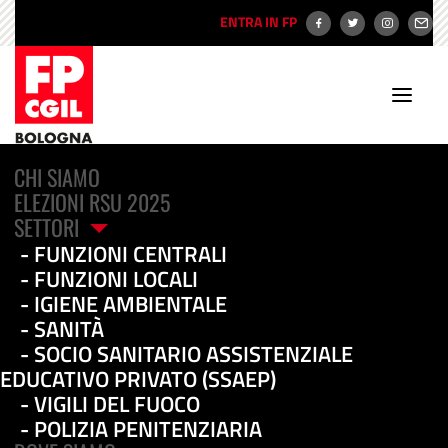
ENTRA IN FP
CHI SIAMO
ELEZIONI RSU 2025
SETTORI
FUNZIONI CENTRALI
FUNZIONI LOCALI
IGIENE AMBIENTALE
Servizi Grave
SANITÀ
SOCIO SANITARIO ASSISTENZIALE
Emarginazione Adulta: a
EDUCATIVO PRIVATO (SSAEP)
Bologna si co-
VIGILI DEL FUOCO
POLIZIA PENITENZIARIA