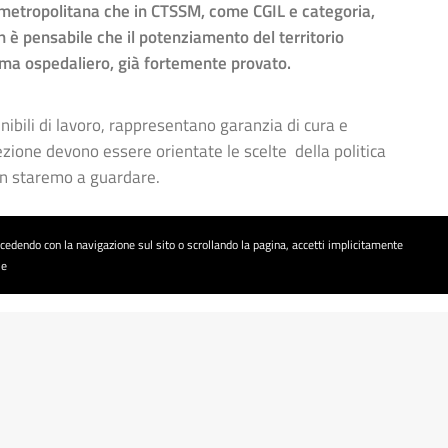
 metropolitana che in CTSSM, come CGIL e categoria,
 è pensabile che il potenziamento del territorio
ema ospedaliero, già fortemente provato.
nibili di lavoro, rappresentano garanzia di cura e
irezione devono essere orientate le scelte della politica
on staremo a guardare.
rocedendo con la navigazione sul sito o scrollando la pagina, accetti implicitamente
ie