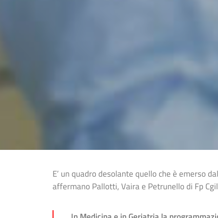
E’ un quadro desolante quello che è emerso dall’
affermano Pallotti, Vaira e Petrunello di Fp Cgil,
In Medicina e in Geriatria la programmazio