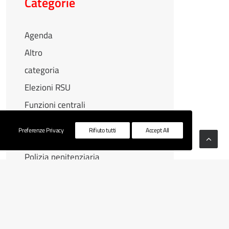
Categorie
Agenda
Altro
categoria
Elezioni RSU
Funzioni centrali
Funzioni locali
Preferenze Privacy
Rifiuto tutti
Accept All
Igiene ambientale
Polizia penitenziaria
RSU 2025
Sanità
Terzo settore
Vigili del fuoco