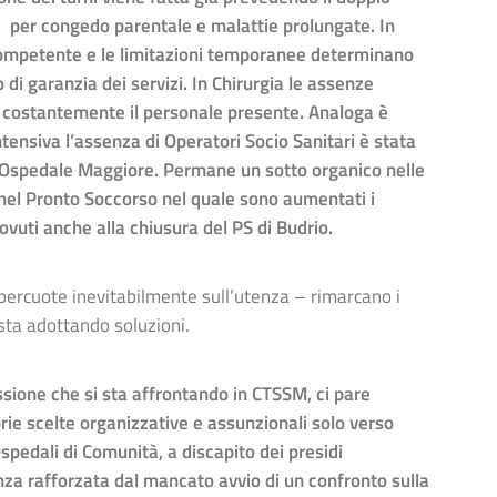
, per congedo parentale e malattie prolungate. In
 competente e le limitazioni temporanee determinano
 di garanzia dei servizi. In Chirurgia le assenze
no costantemente il personale presente. Analoga è
ntensiva l’assenza di Operatori Socio Sanitari è stata
l’ Ospedale Maggiore. Permane un sotto organico nelle
 nel Pronto Soccorso nel quale sono aumentati i
dovuti anche alla chiusura del PS di Budrio.
 ripercuote inevitabilmente sull’utenza – rimarcano i
 sta adottando soluzioni.
sione che si sta affrontando in CTSSM, ci pare
prie scelte organizzative e assunzionali solo verso
spedali di Comunità, a discapito dei presidi
denza rafforzata dal mancato avvio di un confronto sulla