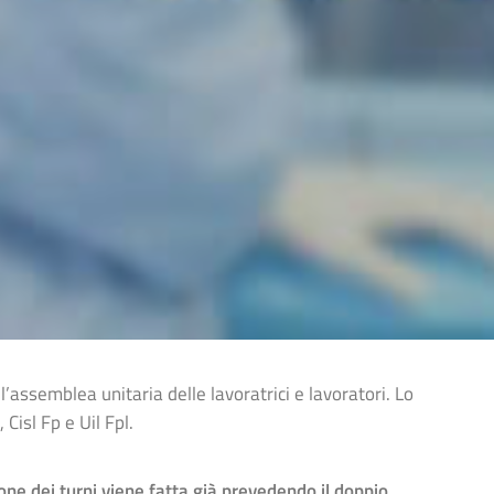
assemblea unitaria delle lavoratrici e lavoratori. Lo
 Cisl Fp e Uil Fpl.
ne dei turni viene fatta già prevedendo il doppio