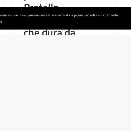
Pratello,
un’emergenza
rocedendo con la navigazione sul sito o scrollando la pagina, accetti implicitamente
ie
che dura da
troppo tempo, sta
diventando una
insostenibile
normalità
Nei giorni scorsi, una rappresentanza
della FP CGIL di Bologna ha condotto
una visita presso l’Istituto Penale per
Minorenni. Gravi le carenza…