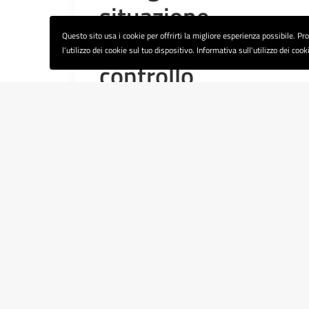
situazione
sempre più fuori
Questo sito usa i cookie per offrirti la migliore esperienza possibile. P
l'utilizzo dei cookie sul tuo dispositivo. Informativa sull'utilizzo dei cook
controllo
Lo scrive la FP CGIL di Bologna al
Provveditore Regionale
dell'Amministrazione penitenziaria.
Da diverse segnalazioni acquisite
emerge, infatti la…
by Redazione