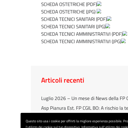
SCHEDA OSTETRICHE (PDF)
SCHEDA OSTETRICHE (JPG)
SCHEDA TECNICI SANITARI (PDF)
SCHEDA TECNICI SANITARI (JPG)
SCHEDA TECNICI AMMINISTRATIVI (PDF)
SCHEDA TECNICI AMMINISTRATIVI (JPG)
Articoli recenti
Luglio 2026 – Un mese di News della FP C
Asp Pianura Est. FP CGIL BO: A rischio la t
Marco Pasquini Segretario FP CGIL Bologna:
Questo sito usa i cookie per offrirti la migliore esperienza possibile. P
La FP CGIL alla Conferenza Socio Sanitaria 
l'utilizzo dei cookie sul tuo dispositivo. Informativa sull'utilizzo dei cook