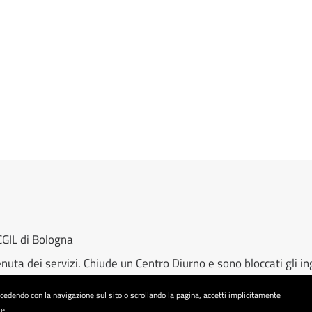
GIL di Bologna
enuta dei servizi. Chiude un Centro Diurno e sono bloccati gli i
 “Le minacce sono un atto vile e vigliacco”
rocedendo con la navigazione sul sito o scrollando la pagina, accetti implicitamente
Metropolitana del 15 Luglio: Servizi vicini all’implosione e cond
ie