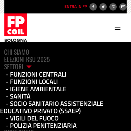
ENTRA IN FP
CHI SIAMO
ELEZIONI RSU 2025
SETTORI
FUNZIONI CENTRALI
FUNZIONI LOCALI
IGIENE AMBIENTALE
Ricerca Sanitaria: esito
SANITÀ
SOCIO SANITARIO ASSISTENZIALE
positivo in Prefettura. La
EDUCATIVO PRIVATO (SSAEP)
Fp Cgil revoca lo stato di
VIGILI DEL FUOCO
POLIZIA PENITENZIARIA