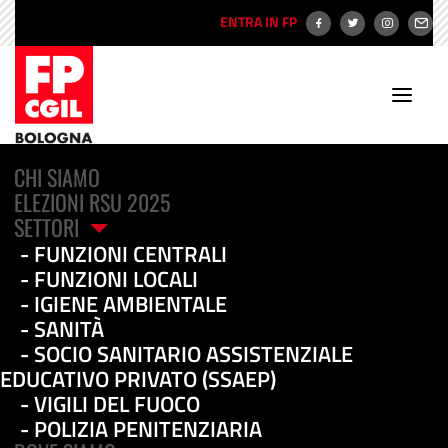
ENTRA IN FP
CHI SIAMO
ELEZIONI RSU 2025
SETTORI
FUNZIONI CENTRALI
FUNZIONI LOCALI
IGIENE AMBIENTALE
servizi agli anziani
SANITÀ
SOCIO SANITARIO ASSISTENZIALE
EDUCATIVO PRIVATO (SSAEP)
VIGILI DEL FUOCO
POLIZIA PENITENZIARIA