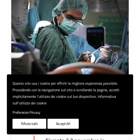
Questo sito usa i cookie per offrirti la migliore esperienza possibile.
Nuovo contratto Sanità
Procedendo con la navigazione sul sito o scrollando la pagina, accetti
implicitamente l'utilizzo dei cookie sul tuo dispositivo. Informativa
Pubblica 19-21, Tutti i
sull'utilizzo dei cookie
materiali
Preferenze Privacy
Rifiuto tutti
Accept All