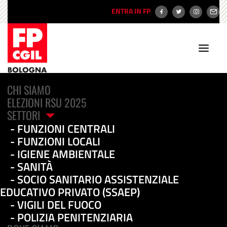
ENTRA IN FP
CHI SIAMO
ELEZIONI RSU 2025
SETTORI
FUNZIONI CENTRALI
FUNZIONI LOCALI
IGIENE AMBIENTALE
SANITÀ
Redazione
SOCIO SANITARIO ASSISTENZIALE
EDUCATIVO PRIVATO (SSAEP)
VIGILI DEL FUOCO
POLIZIA PENITENZIARIA