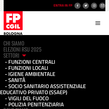
ENTRA IN FP
CHI SIAMO
ELEZIONI RSU 2025
SETTORI
Casa Residenza Anziani
FUNZIONI CENTRALI
di via Saliceto di Asp
FUNZIONI LOCALI
IGIENE AMBIENTALE
Città di Bologna: la Fp
SANITÀ
SOCIO SANITARIO ASSISTENZIALE
Cgil di Bologna denuncia
EDUCATIVO PRIVATO (SSAEP)
la grave carenza di
VIGILI DEL FUOCO
POLIZIA PENITENZIARIA